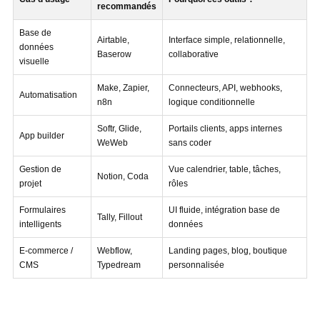
recommandés
Base de
Airtable,
Interface simple, relationnelle,
données
Baserow
collaborative
visuelle
Make, Zapier,
Connecteurs, API, webhooks,
Automatisation
n8n
logique conditionnelle
Softr, Glide,
Portails clients, apps internes
App builder
WeWeb
sans coder
Gestion de
Vue calendrier, table, tâches,
Notion, Coda
projet
rôles
Formulaires
UI fluide, intégration base de
Tally, Fillout
intelligents
données
E-commerce /
Webflow,
Landing pages, blog, boutique
CMS
Typedream
personnalisée