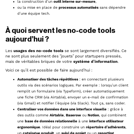
la construction d’un
outil interne sur-mesure
,
ou la mise en place de
processus automatisés
sans dépendre
d’une équipe tech.
À quoi servent les no-code tools
aujourd’hui ?
Les
usages des no-code tools
se sont largement diversifiés. Ce
ne sont plus seulement des “jouets” pour startupers pressés,
mais de véritables briques de votre
système d’information
.
Voici ce qu’il est possible de faire aujourd’hui :
Automatiser des tâches répétitives
: en connectant plusieurs
outils via des scénarios logiques. Par exemple : lorsqu’un client
remplit un formulaire (via Typeform), créer automatiquement
une fiche CRM (via Airtable), envoyer un e-mail de confirmation
(via Gmail) et notifier l’équipe (via Slack). Tout ça, sans coder.
Centraliser vos données dans une interface visuelle
: grâce à
des outils comme
Airtable
,
Baserow
ou
Notion
, qui combinent
une
base de données relationnelle
à une
interface utilisateur
ergonomique
. Idéal pour construire un
répertoire d’adhérents
,
un
catalogue produit
, un
suivi de projet
ou un
reporting