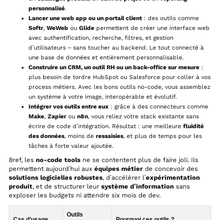
personnalisé
.
Lancer une web app ou un portail client
: des outils comme
Softr
,
WeWeb
ou
Glide
permettent de créer une interface web
avec authentification, recherche, filtres, et gestion
d’utilisateurs – sans toucher au backend. Le tout connecté à
une base de données et entièrement personnalisable.
Construire un CRM, un outil RH ou un back-office sur mesure
:
plus besoin de tordre HubSpot ou Salesforce pour coller à vos
process métiers. Avec les bons outils no-code, vous assemblez
un système à votre image, interopérable et évolutif.
Intégrer vos outils entre eux
: grâce à des connecteurs comme
Make
,
Zapier
ou
n8n
, vous reliez votre stack existante sans
écrire de code d’intégration. Résultat : une meilleure
fluidité
des données
, moins de
ressaisies
, et plus de temps pour les
tâches à forte valeur ajoutée.
Bref, les
no-code tools
ne se contentent plus de faire joli. Ils
permettent aujourd’hui aux
équipes métier
de concevoir des
solutions logicielles robustes
, d’accélérer l’
expérimentation
produit
, et de structurer leur
système d’information
sans
exploser les budgets ni attendre six mois de dev.
Outils
Cas d’usage
Pourquoi ces outils ?