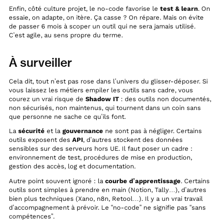
Enfin, côté culture projet, le no-code favorise le
test & learn
. On
essaie, on adapte, on itère. Ça casse ? On répare. Mais on évite
de passer 6 mois à scoper un outil qui ne sera jamais utilisé.
C’est agile, au sens propre du terme.
À surveiller
Cela dit, tout n’est pas rose dans l’univers du glisser-déposer. Si
vous laissez les métiers empiler les outils sans cadre, vous
courez un vrai risque de
Shadow IT
: des outils non documentés,
non sécurisés, non maintenus, qui tournent dans un coin sans
que personne ne sache ce qu’ils font.
La
sécurité
et la
gouvernance
ne sont pas à négliger. Certains
outils exposent des
API
, d’autres stockent des données
sensibles sur des serveurs hors UE. Il faut poser un cadre :
environnement de test, procédures de mise en production,
gestion des accès, log et documentation.
Autre point souvent ignoré : la
courbe d’apprentissage
. Certains
outils sont simples à prendre en main (Notion, Tally…), d’autres
bien plus techniques (Xano, n8n, Retool…). Il y a un vrai travail
d’accompagnement à prévoir. Le “no-code” ne signifie pas “sans
compétences”.