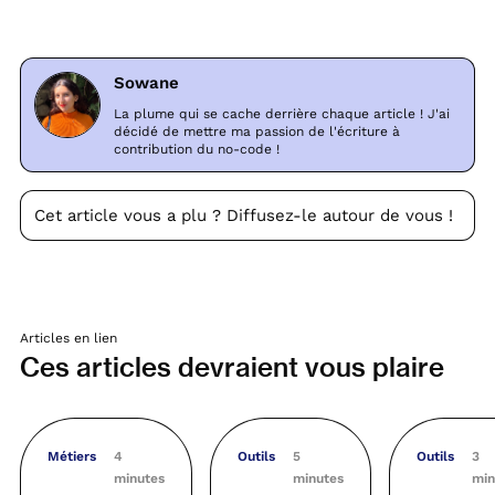
Sowane
La plume qui se cache derrière chaque article ! J'ai
décidé de mettre ma passion de l'écriture à
contribution du no-code !
Cet article vous a plu ? Diffusez-le autour de vous !
Articles en lien
Ces articles devraient vous plaire
Métiers
4
Outils
5
Outils
3
minutes
minutes
min