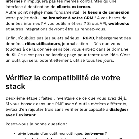
internes
n’impliquera pas les mêmes contraintes qu’une
interface à destination de
clients externes
.
Autre point négligé mais fondamental : le
besoin de connexion
.
Votre projet doit-il
se brancher à votre CRM
? À vos bases de
données internes ? À vos outils métiers ? Si oui, API,
webhooks
et autres intégrations devront être au rendez-vous.
Enfin, n’oubliez pas les sujets sérieux :
RGPD
, hébergement des
données,
rôles utilisateurs
, journalisation… Dès que vous
touchez à de la donnée sensible, vous entrez dans le domaine
du
SI
. Ce n’est pas une landing page pour tester une idée. C’est
un outil qui sera, potentiellement, utilisé tous les jours.
Vérifiez la compatibilité de votre
stack
Deuxième étape : faites l’inventaire de ce que vous avez déjà.
Si vous bossez dans une PME avec 6 outils métiers différents,
évitez d’en rajouter trois sans vérifier leur capacité à
dialoguer
avec l’existant
.
Posez-vous la bonne question :
ai-je besoin d’un outil monolithique,
tout-en-un
?