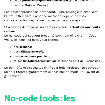
ou de
plusieurs briques interconnectées
grâce à des outils
comme
Make
ou
Zapier
?
Les deux approches se défendent. L’une privilégie la simplicité,
l’autre la flexibilité. La bonne méthode dépend de votre
contexte technique, de vos usages, et de vos moyens.
Et à propos de moyens, un dernier conseil :
attention aux coûts
cachés
.
Le no-code est souvent présenté comme moins cher — c’est
vrai. Mais dans les faits, vous paierez :
des
scénarios
,
des
utilisateurs actifs
,
des
connecteurs premium
,
et des
limitations freemium
qui sautent au bout de 2 semaines.
Le bon réflexe : posez les chiffres à froid. Projetez les coûts sur
un an. Et testez gratuitement si possible, en mode PoC, avant de
généraliser.
No-code tools : les