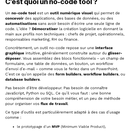
C’est quoi un no-code tool ?
Un
no-code tool
est un
outil numérique visuel
qui permet de
concevoir
des applications, des bases de données, ou des
automatisations
sans avoir besoin d’écrire une seule ligne de
code. L’idée ?
Démocratiser
la création logicielle en donnant la
main aux profils non techniques : chefs de projet, opérationnels,
responsables marketing, RH ou finance.
Concrètement, un outil no-code repose sur une
interface
graphique
intuitive, généralement construite autour du
glisser-
déposer
. Vous assemblez des blocs fonctionnels – un champ de
formulaire, une table de données, un bouton, un workflow
d’envoi d’e-mail – comme vous le feriez dans un PowerPoint.
C’est ce qu’on appelle des
form builders
,
workflow builders
, ou
database builders
.
Pas besoin d’être développeur. Pas besoin de connaître
JavaScript, Python ou SQL. Ce qu’il vous faut : une bonne
compréhension de votre besoin métier, et un peu de méthode
pour organiser vos
flux de travail
.
Ce type d’outils est particulièrement adapté à des cas d’usage
comme :
le prototypage d’un
MVP
(Minimum Viable Product),