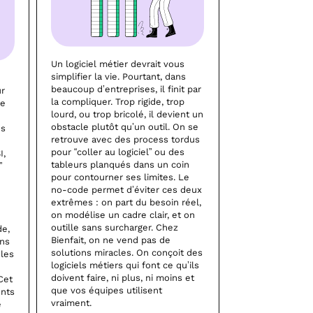
Un logiciel métier devrait vous
simplifier la vie. Pourtant, dans
beaucoup d’entreprises, il finit par
ur
la compliquer. Trop rigide, trop
ce
lourd, ou trop bricolé, il devient un
obstacle plutôt qu’un outil. On se
es
retrouve avec des process tordus
pour “coller au logiciel” ou des
I,
tableurs planqués dans un coin
”
pour contourner ses limites. Le
no-code permet d’éviter ces deux
extrêmes : on part du besoin réel,
on modélise un cadre clair, et on
outille sans surcharger. Chez
de,
Bienfait, on ne vend pas de
ons
solutions miracles. On conçoit des
 les
logiciels métiers qui font ce qu’ils
doivent faire, ni plus, ni moins et
Cet
que vos équipes utilisent
ents
vraiment.
e