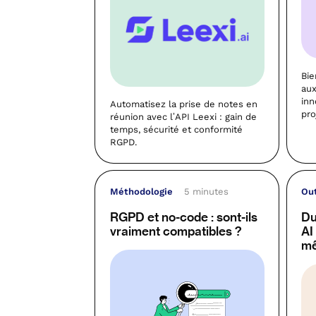
Bie
aux
inn
Automatisez la prise de notes en
pro
réunion avec l’API Leexi : gain de
temps, sécurité et conformité
RGPD.
Méthodologie
5 minutes
Out
RGPD et no-code : sont-ils
Du
vraiment compatibles ?
AI
mê