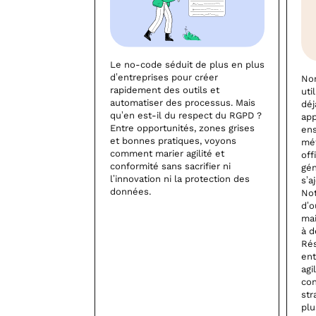
Le no-code séduit de plus en plus
d’entreprises pour créer
Nom
rapidement des outils et
uti
automatiser des processus. Mais
déj
qu’en est-il du respect du RGPD ?
app
Entre opportunités, zones grises
ens
et bonnes pratiques, voyons
mét
comment marier agilité et
off
conformité sans sacrifier ni
gén
l’innovation ni la protection des
s’a
données.
Not
d’o
mai
à d
Rés
ent
agi
con
str
plu