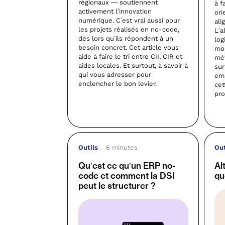
régionaux — soutiennent
à f
activement l’innovation
ori
numérique. C’est vrai aussi pour
ali
les projets réalisés en no-code,
L’a
dès lors qu’ils répondent à un
log
besoin concret. Cet article vous
mod
aide à faire le tri entre CII, CIR et
mét
aides locales. Et surtout, à savoir à
sur
qui vous adresser pour
emp
enclencher le bon levier.
cet
pro
Outils
6 minutes
Out
Qu’est ce qu’un ERP no-
Al
code et comment la DSI
qu
peut le structurer ?