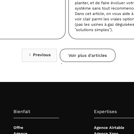
planter, et de faire évoluer vot
système sans tout recommence
Dans cet article, on vous aide à
voir clair parmi les vraies optio
(pas les usines à gaz déguisée
“solutions simples”).
Previous
Voir plus d'articles
Bienfait
Expertises
Offre
Agence Airtable
Agence
Agence Xano