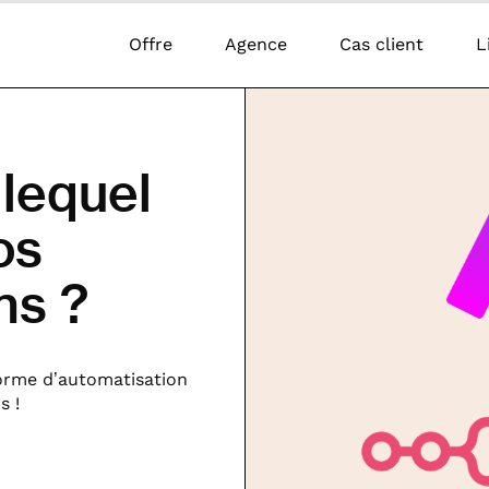
Offre
Agence
Cas client
L
 lequel
os
ns ?
orme d’automatisation
s !