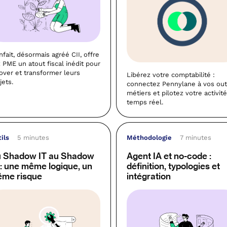
nfait, désormais agréé CII, offre
 PME un atout fiscal inédit pour
over et transformer leurs
Libérez votre comptabilité :
jets.
connectez Pennylane à vos out
métiers et pilotez votre activit
temps réel.
ils
5 minutes
Méthodologie
7 minutes
 Shadow IT au Shadow
Agent IA et no-code :
 : une même logique, un
définition, typologies et
me risque
intégration