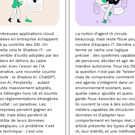
breuses applications cloud
La notion d’agent IA circule
lisées en entreprise échappent
beaucoup, mais reste floue po
à au contrôle des DSI. On
nombre d’équipes IT. Derrière 
elle cela le Shadow IT : un
terme se cache une logique
emble d’outils adoptés par les
précise : des systèmes capabl
iers en dehors du cadre
de percevoir, décider et agir de
iciel. Avec l’essor de l’IA
manière autonome. Pour les DS
érative, une nouvelle couche
la question n’est pas de “tester
joute : le Shadow AI. ChatGPT,
mais de comprendre comment
ion AI, Perplexity… autant
ces agents s’intègrent dans un
utils massivement adoptés,
environnement existant, avec
s hébergés hors UE et soumis
quelle valeur ajoutée et quels
es réglementations étrangères.
garde-fous. Associés au no-co
ultat : un paradoxe. Les
ils ouvrent la voie à des soluti
reprises pensent gagner en
métiers capables de structurer
lité, mais elles perdent le
données et d’adapter leur
trôle de leurs données
comportement en temps réel. 
atégiques. Le problème n’est
article présente les types d’ag
s technique : c’est une
IA, leur intérêt, et une méthod