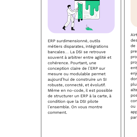
Air
des
ERP surdimensionné, outils
de 
métiers disparates, intégrations
pre
bancales… La DSI se retrouve
pro
souvent à arbitrer entre agilité et
pro
cohérence. Pourtant, une
ent
conception claire de l’ERP sur
enj
mesure ou modulable permet
don
aujourd’hui de construire un SI
plu
robuste, connecté, et évolutif.
alt
Même en no-code, il est possible
pos
de structurer un ERP à la carte, à
co
condition que la DSI pilote
ou 
l’ensemble. On vous montre
app
comment.
par