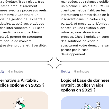
aire évoluer. Trop rigides, trop
manquées, des relances oublié
entées produit, rarement
un pipeline illisible. Un CRM Sui
gnées avec les processus réels.
client permet de fiabiliser les
lternative ? Construire un
interactions commerciales en l
iciel de gestion de la clientèle
inscrivant dans un cadre clair,
ulaire, adapté aux pratiques
partagé, et mesurable. L’enjeu 
ier, interconnecté au SI sans
construire une relation client
investir. Le no-code, bien
robuste, sans alourdir vos
loyé, permet de structurer
process. Chez Bienfait, on conç
te brique de manière
des solutions no-code qui
gressive, propre, et réversible.
structurent votre démarche sa
passer par la case
développement.
ils
6 minutes
Outils
5 minutes
ternative à Airtable :
Logiciel base de donnée
elles options en 2025 ?
gratuit : quelles vraies
options en 2025 ?