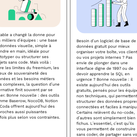
table a changé la donne pour
 milliers d’équipes : une base
Besoin d’un logiciel de base de
données visuelle, simple à
données gratuit pour mieux
ndre en main, idéale pour
organiser votre boîte, vos clien
totyper ou structurer ses
ou vos projets internes ? Pas
jets sans code. Mais voilà :
envie de plonger dans une
re les limites du freemium, les
interface digne de 1997 ou de
eux de souveraineté des
devoir apprendre le SQL en
nées et les besoins métiers
urgence ? Bonne nouvelle : il
s complexes, la question d’une
existe aujourd’hui des outils
ernative finit souvent par se
gratuits, pensés pour les équip
er. Bonne nouvelle : des outils
non techniques, qui permetten
mme Baserow, NocoDB, Notion
structurer des données propre
Coda offrent aujourd’hui des
connectées et faciles à manipul
roches aussi puissantes
Certains relèvent du no-code,
fois plus selon vos contraintes.
d’autres sont simplement bien
fichus. L’essentiel, c’est qu’ils
vous permettent de construire
sans coder, de partager sans v