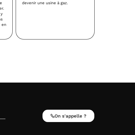
re
devenir une usine à gaz.
r.
 y
ns
s en
On s'appelle ?