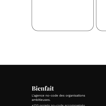
L'agence no-code des organisations
ambitieuses.
+120 projets no-code accompagnés