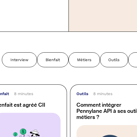
Interview
Bienfait
Métiers
Outils
nfait
8 minutes
Outils
8 minutes
enfait est agréé CII
Comment intégrer
Pennylane API à ses outi
métiers ?