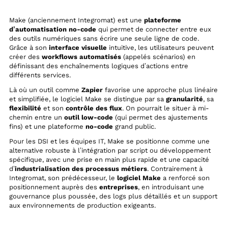
Make (anciennement Integromat) est une
plateforme
d’automatisation no-code
qui permet de connecter entre eux
des outils numériques sans écrire une seule ligne de code.
Grâce à son
interface visuelle
intuitive, les utilisateurs peuvent
créer des
workflows automatisés
(appelés scénarios) en
définissant des enchaînements logiques d’actions entre
différents services.
Là où un outil comme
Zapier
favorise une approche plus linéaire
et simplifiée, le logiciel Make se distingue par sa
granularité
, sa
flexibilité
et son
contrôle des flux
. On pourrait le situer à mi-
chemin entre un
outil low-code
(qui permet des ajustements
fins) et une plateforme
no-code
grand public.
Pour les DSI et les équipes IT, Make se positionne comme une
alternative robuste à l’intégration par script ou développement
spécifique, avec une prise en main plus rapide et une capacité
d’
industrialisation des processus métiers
. Contrairement à
Integromat, son prédécesseur, le
logiciel Make
a renforcé son
positionnement auprès des
entreprises
, en introduisant une
gouvernance plus poussée, des logs plus détaillés et un support
aux environnements de production exigeants.