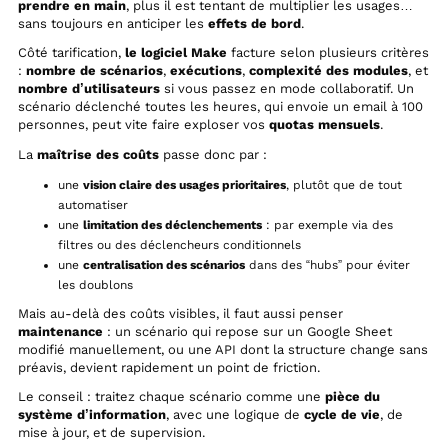
prendre en main
, plus il est tentant de multiplier les usages…
sans toujours en anticiper les
effets de bord
.
Côté tarification,
le logiciel Make
facture selon plusieurs critères
:
nombre de scénarios
,
exécutions
,
complexité des modules
, et
nombre d’utilisateurs
si vous passez en mode collaboratif. Un
scénario déclenché toutes les heures, qui envoie un email à 100
personnes, peut vite faire exploser vos
quotas mensuels
.
La
maîtrise des coûts
passe donc par :
une
vision claire des usages prioritaires
, plutôt que de tout
automatiser
une
limitation des déclenchements
: par exemple via des
filtres ou des déclencheurs conditionnels
une
centralisation des scénarios
dans des “hubs” pour éviter
les doublons
Mais au-delà des coûts visibles, il faut aussi penser
maintenance
: un scénario qui repose sur un Google Sheet
modifié manuellement, ou une API dont la structure change sans
préavis, devient rapidement un point de friction.
Le conseil : traitez chaque scénario comme une
pièce du
système d’information
, avec une logique de
cycle de vie
, de
mise à jour, et de supervision.