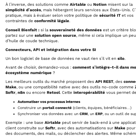
À l’inverse, des solutions comme
Airtable
ou
Notion
misent sur la
simplicité d’accès
, mais hébergent leurs services aux États-Unis. C
pratique, mais à évaluer selon votre politique de
sécurité IT
et vos
contraintes de
conformité légale
.
Conseil Bienfait :
si la
souveraineté des données
est un critère bl
partez sur une
solution open source
, même si cela implique un peu
d’huile de coude technique.
Connecteurs, API et intégration dans votre SI
Un bon logiciel de base de données ne vaut rien s’il vit en
silo
.
Avant de choisir, demandez-vous :
comment s’intègre-t-il dans m
écosystème numérique
?
Les meilleurs outils du marché proposent des
API REST
, des
conne
Make
, ou une compatibilité native avec des outils no-code comme
Softr
,
n8n
ou encore
Retool
. Cette
interopérabilité
vous permet de
Automatiser vos processus internes
Construire un
portail connecté
(clients, équipes, bénéficiaires…)
Synchroniser vos données avec un
CRM
, un
ERP
, ou un outil de su
Exemple : une base
Airtable
peut servir de back-end à une applicat
client construite sur
Softr
, avec des automatisations sur
Make
pour
des documents, des mails, ou déclencher des alertes. Même sché