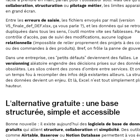
collaboration
,
structuration
ou
pilotage métier
, les limites appara
en grand écran.
Entre les
erreurs de saisie
, les fichiers envoyés par mail (version
V5_finale_def_DEF.xlsx, ça vous parle ?), et les données qui se retr
dupliquées dans tous les sens, l’outil montre vite ses faiblesses. Pa
contrôle d’accès, pas de suivi des modifications, aucune logique
relationnelle
(impossible de relier proprement des projets à des co
ou des commandes à des produits). Bref, on frôle la panne de gouv
Dans une entreprise, ces “petits défauts” deviennent des failles. Le
versionning
aléatoire engendre des décisions prises sur des donné
obsolètes. Les silos créent des zones d’ombre entre services. Et o
un temps fou à recompiler des infos déjà existantes ailleurs. La str
des données devient un enjeu. Et là, Excel n’est tout simplement pl
hauteur.
L’alternative gratuite : une base
structurée, simple et accessible
Bonne nouvelle : il existe aujourd’hui des
logiciels de base de don
gratuits
qui allient
structure
,
collaboration
et
simplicité
. Des outil
comme
Airtable
,
Baserow
ou
Notion Database
permettent à vos é