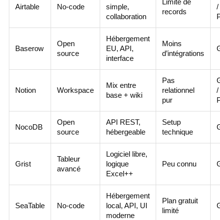
Limite de
Airtable
No-code
simple,
/
records
collaboration
Hébergement
Open
Moins
Baserow
EU, API,
G
source
d’intégrations
interface
Pas
G
Mix entre
Notion
Workspace
relationnel
/
base + wiki
pur
Open
API REST,
Setup
NocoDB
G
source
hébergeable
technique
Logiciel libre,
Tableur
Grist
logique
Peu connu
G
avancé
Excel++
Hébergement
Plan gratuit
SeaTable
No-code
local, API, UI
G
limité
moderne