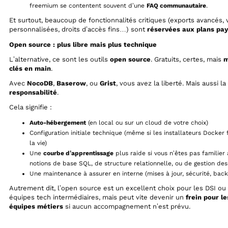
freemium se contentent souvent d’une
FAQ communautaire
.
Et surtout, beaucoup de fonctionnalités critiques (exports avancés,
personnalisées, droits d’accès fins…) sont
réservées aux plans pa
Open source : plus libre mais plus technique
L’alternative, ce sont les outils
open source
. Gratuits, certes, mais
m
clés en main
.
Avec
NocoDB
,
Baserow
, ou
Grist
, vous avez la liberté. Mais aussi la
responsabilité
.
Cela signifie :
Auto-hébergement
(en local ou sur un cloud de votre choix)
Configuration initiale technique (même si les installateurs Docker f
la vie)
Une
courbe d’apprentissage
plus raide si vous n’êtes pas familier 
notions de base SQL, de structure relationnelle, ou de gestion de
Une maintenance à assurer en interne (mises à jour, sécurité, ba
Autrement dit, l’open source est un excellent choix pour les DSI ou 
équipes tech intermédiaires, mais peut vite devenir un
frein pour le
équipes métiers
si aucun accompagnement n’est prévu.