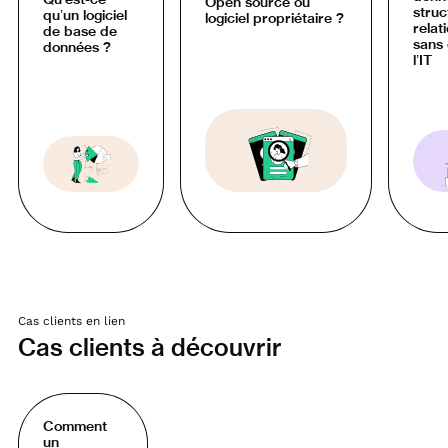
Open source ou
struc
qu’un logiciel
logiciel propriétaire ?
relat
de base de
sans 
données ?
l’IT
Cas clients en lien
Cas clients à découvrir
Comment
un