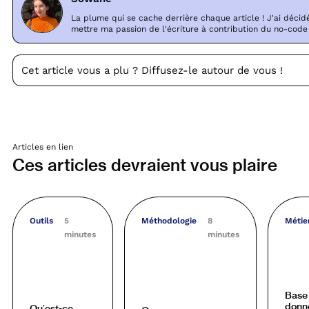
La plume qui se cache derrière chaque article ! J'ai décid
mettre ma passion de l'écriture à contribution du no-code 
Cet article vous a plu ? Diffusez-le autour de vous !
Articles en lien
Ces articles devraient vous plaire
Outils
5
Méthodologie
8
Métie
minutes
minutes
Base
donn
Qu’est-ce