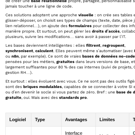
de créer une
base relationnelle
propre, partagée, personnalisable 
jamais toucher à une ligne de code.
Ces solutions adoptent une approche
visuelle
: on crée ses tables 
glisser-déposer, on choisit ses types de champs (texte, date, pièce j
lien relationnel…), on ajoute des
formulaires
pour collecter des inf
manière propre. Et surtout, on peut gérer les
droits d’accès
, collab
plusieurs, suivre les modifications… sans avoir à passer par l’IT.
Les bases deviennent intelligentes : elles
filtrent
,
regroupent
,
synchronisent
,
calculent
. Elles peuvent même s’automatiser (avec
ou
n8n
, par exemple). Ce sont de vraies
bases de données no-code
pensées pour les métiers,
gratuites
dans leurs versions de base, et
largement suffisantes pour 80 % des cas internes (suivi de projets,
gestion RH…).
Et surtout : elles évoluent avec vous. Ce ne sont pas des outils figé
sont des
briques modulables
, capables de se connecter à votre SI e
ou d’en devenir le socle si vous partez de zéro. Bref : une
base de 
gratuite
, oui. Mais avec des
standards pro
.
Logiciel
Type
Avantages
Limites
T
Interface
G