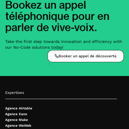
Bookez un appel
téléphonique pour en
parler de vive-voix.
Take the first step towards innovation and efficiency with
our No-Code solutions today!
Booker un appel de découverte
Expertises
Agence Airtable
Agence Xano
Agence Make
Agence WeWeb