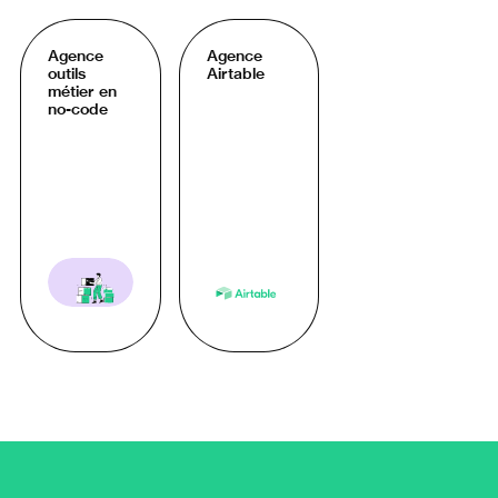
Agence
Agence
outils
Airtable
métier en
no-code