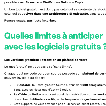
possible avec
Baserow + WeWeb
, ou
Notion + Zapier
.
Un bon logiciel gratuit n’est donc pas celui qui se contente de stock
celui qui peut
vivre dans une architecture SI existante
, sans tout 
Pensez usage, pas juste interface.
Quelles limites à anticiper
avec les logiciels gratuits 
Les versions gratuites : attention au plafond de verre
Le mot “gratuit” ne veut pas dire “sans limite”.
Chaque outil no-code ou open source possède son
plafond de ver
souvent invisible au départ.
Sur
Airtable
, la limite gratuite tourne autour de
1 000 enregistrem
base
, avec un historique d’activité réduit.
SeaTable
ou
Notion
proposent aussi des restrictions sur les
works
le nombre d’
utilisateurs actifs
, ou la
fréquence de synchronisation
Côté support, ne vous attendez pas à un service client réactif. Les