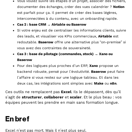
Vous voulez suivre les étapes d’un projet, associer des fichiers,
documenter des échanges, créer des vues calendrier ?
Notion
est parfait pour ça. Il permet de créer des bases légères,
interconnectées à du contenu, avec un onboarding rapide.
Cas 2 : base CRM → Airtable ou Baserow
Si votre enjeu est de centraliser les informations clients, suivre
des leads, et visualiser vos KPIs commerciaux,
Airtable
est
redoutable.
Baserow
offre une alternative plus “on-premise” si
vous avez des contraintes de souveraineté.
Cas 3 : base de pilotage (commandes, stock) → Xano ou
Baserow
Pour des logiques plus proches d’un ERP,
Xano
propose un
backend robuste, pensé pour l’évolutivité.
Baserow
peut faire
l’affaire si vous restez sur une logique tableau. Et dans les
deux cas, les intégrations sont simples avec
Make
ou
n8n
.
Ces outils ne remplacent pas
Excel
. Ils le dépassent, dès qu’il
s’agit de
structurer
,
collaborer
et
scaler
. Et le plus beau : vos
équipes peuvent les prendre en main sans formation longue.
En bref
Excel n’est pas mort. Mais il n’est plus seul.