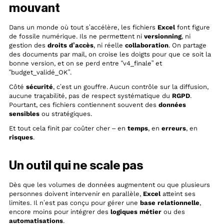
mouvant
Dans un monde où tout s’accélère, les fichiers
Excel
font figure
de fossile numérique. Ils ne permettent ni
versionning
, ni
gestion des
droits d’accès
, ni réelle
collaboration
. On partage
des documents par mail, on croise les doigts pour que ce soit la
bonne version, et on se perd entre “v4_finale” et
“budget_validé_OK”.
Côté
sécurité
, c’est un gouffre. Aucun contrôle sur la diffusion,
aucune traçabilité, pas de respect systématique du
RGPD
.
Pourtant, ces fichiers contiennent souvent des
données
sensibles
ou stratégiques.
Et tout cela finit par coûter cher – en
temps
, en
erreurs
, en
risques
.
Un outil qui ne scale pas
Dès que les volumes de données augmentent ou que plusieurs
personnes doivent intervenir en parallèle,
Excel
atteint ses
limites. Il n’est pas conçu pour gérer une
base relationnelle
,
encore moins pour intégrer des
logiques métier
ou des
automatisations
.