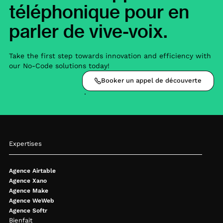
téléphonique pour en
parler de vive-voix.
Take the first step towards innovation and efficiency with
our No-Code solutions today!
Booker un appel de découverte
Expertises
Agence Airtable
Agence Xano
Agence Make
Agence WeWeb
Agence Softr
Bienfait