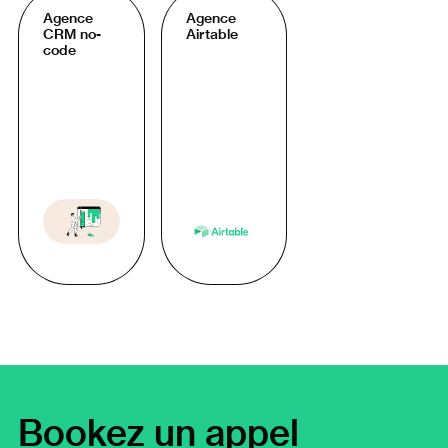
Agence
Agence
CRM no-
Airtable
code
Bookez un appel