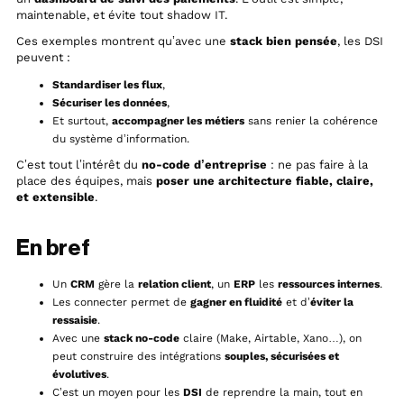
maintenable, et évite tout shadow IT.
Ces exemples montrent qu’avec une
stack bien pensée
, les DSI
peuvent :
Standardiser les flux
,
Sécuriser les données
,
Et surtout,
accompagner les métiers
sans renier la cohérence
du système d’information.
C’est tout l’intérêt du
no-code d’entreprise
: ne pas faire à la
place des équipes, mais
poser une architecture fiable, claire,
et extensible
.
En bref
Un
CRM
gère la
relation client
, un
ERP
les
ressources internes
.
Les connecter permet de
gagner en fluidité
et d’
éviter la
ressaisie
.
Avec une
stack no-code
claire (Make, Airtable, Xano…), on
peut construire des intégrations
souples, sécurisées et
évolutives
.
C’est un moyen pour les
DSI
de reprendre la main, tout en