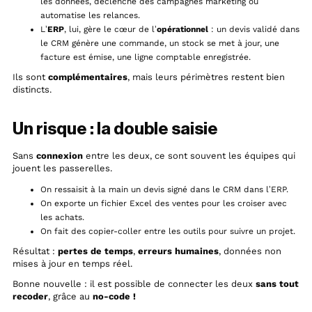
les données, déclenche des campagnes marketing ou
automatise les relances.
L’
ERP
, lui, gère le cœur de l’
opérationnel
: un devis validé dans
le CRM génère une commande, un stock se met à jour, une
facture est émise, une ligne comptable enregistrée.
Ils sont
complémentaires
, mais leurs périmètres restent bien
distincts.
Un risque : la double saisie
Sans
connexion
entre les deux, ce sont souvent les équipes qui
jouent les passerelles.
On ressaisit à la main un devis signé dans le CRM dans l’ERP.
On exporte un fichier Excel des ventes pour les croiser avec
les achats.
On fait des copier-coller entre les outils pour suivre un projet.
Résultat :
pertes de temps
,
erreurs humaines
, données non
mises à jour en temps réel.
Bonne nouvelle : il est possible de connecter les deux
sans tout
recoder
, grâce au
no-code !