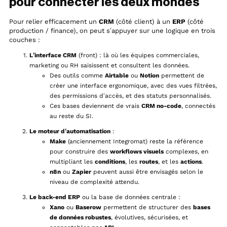
pour connecter les deux mondes
Pour relier efficacement un
CRM
(côté client) à un
ERP
(côté
production / finance), on peut s’appuyer sur une logique en trois
couches :
L’interface CRM
(front) : là où les équipes commerciales,
marketing ou RH saisissent et consultent les données.
Des outils comme
Airtable
ou
Notion
permettent de
créer une interface ergonomique, avec des vues filtrées,
des permissions d’accès, et des statuts personnalisés.
Ces bases deviennent de vrais
CRM no-code
, connectés
au reste du SI.
Le moteur d’automatisation
:
Make
(anciennement Integromat) reste la référence
pour construire des
workflows visuels
complexes, en
multipliant les
conditions
, les
routes
, et les
actions
.
n8n
ou
Zapier
peuvent aussi être envisagés selon le
niveau de complexité attendu.
Le back-end ERP
ou la base de données centrale :
Xano
ou
Baserow
permettent de structurer des
bases
de données robustes
, évolutives, sécurisées, et