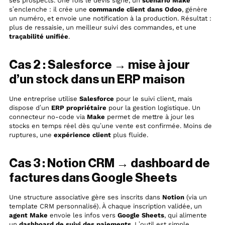
ses prospects. Une fois le devis signé, un
scénario Make
s’enclenche : il crée une
commande client dans Odoo
, génère
un numéro, et envoie une notification à la production. Résultat :
plus de ressaisie, un meilleur suivi des commandes, et une
traçabilité unifiée
.
Cas 2 : Salesforce → mise à jour
d’un stock dans un ERP maison
Une entreprise utilise
Salesforce
pour le suivi client, mais
dispose d’un
ERP propriétaire
pour la gestion logistique. Un
connecteur no-code via
Make
permet de mettre à jour les
stocks en temps réel dès qu’une vente est confirmée. Moins de
ruptures, une
expérience client
plus fluide.
Cas 3 : Notion CRM → dashboard de
factures dans Google Sheets
Une structure associative gère ses inscrits dans
Notion
(via un
template CRM personnalisé). À chaque inscription validée, un
agent Make
envoie les infos vers
Google Sheets
, qui alimente
un
dashboard de suivi des paiements
. L’outil est simple,