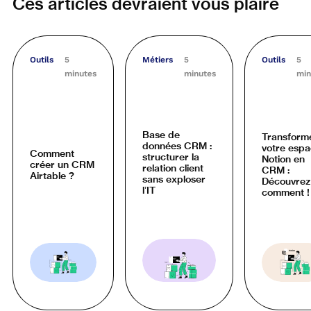
Ces articles devraient vous plaire
Outils
5
Métiers
5
Outils
5
minutes
minutes
min
Base de
Transform
données CRM :
votre esp
Comment
structurer la
Notion en
créer un CRM
relation client
CRM :
Airtable ?
sans exploser
Découvrez
l’IT
comment !