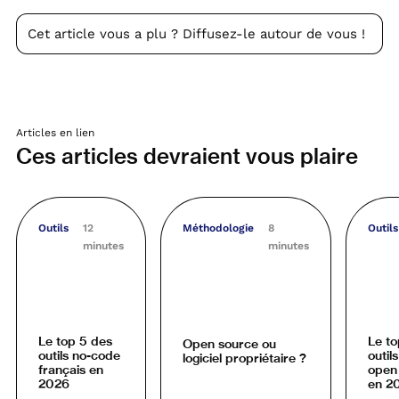
Cet article vous a plu ? Diffusez-le autour de vous !
Articles en lien
Ces articles devraient vous plaire
Outils
12
Méthodologie
8
Outils
minutes
minutes
Le top 5 des
Le to
Open source ou
outils no-code
outil
logiciel propriétaire ?
français en
open
2026
en 2