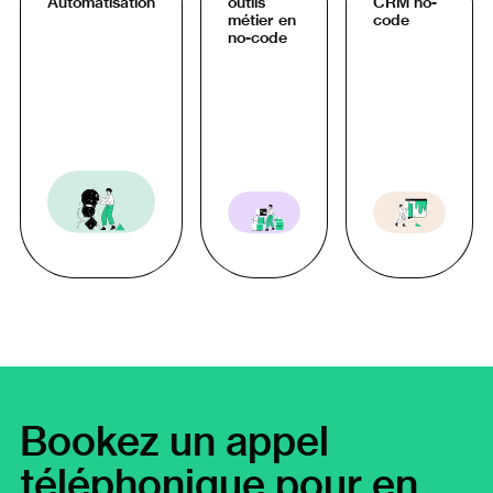
Automatisation
outils
CRM no-
métier en
code
no-code
Bookez un appel
téléphonique pour en