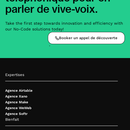
parler de vive-voix.
Take the first step towards innovation and efficiency with
our No-Code solutions today!
Booker un appel de découverte
Expertises
Agence Airtable
Agence Xano
Agence Make
Agence WeWeb
Agence Softr
Bienfait