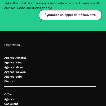
Take the first step towards innovation and efficiency with
our No-Code solutions today!
Booker un appel de découverte
Expertises
Agence Airtable
Agence Xano
Agence Make
Agence WeWeb
Agence Softr
Bienfait
Offre
Agence
Cas client